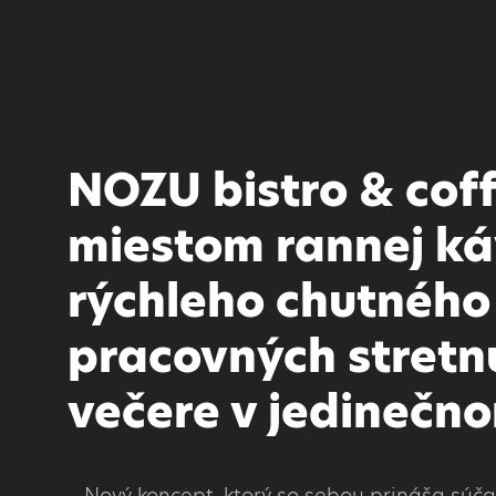
NOZU bistro & coff
miestom rannej ká
rýchleho chutného
pracovných stretnu
večere v jedinečno
Nový koncept, ktorý so sebou prináša súč