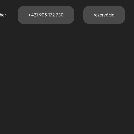
her
+421 905 172 730
rezervácia