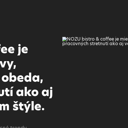
ee je
vy,
 obeda,
tí ako aj
m štýle.
asné trendy