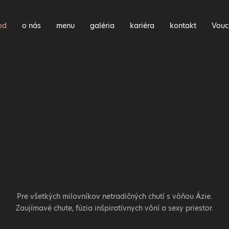
od
o nás
menu
galéria
kariéra
kontakt
Vouc
Pre všetkých milovníkov netradičných chutí s vôňou Ázie.
Zaujímavé chute, fúzia inšpiratívnych vôní a sexy priestor.